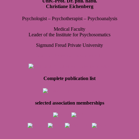
Univ.-Prof. Dr. phil. habil.
Christiane Eichenberg
Psy­cho­lo­gist – Psy­cho­the­ra­pist – Psy­cho­ana­ly­sis
Medi­cal Faculty
Lea­der of the Insti­tute for Psy­cho­so­ma­tics
Sig­mund Freud Pri­vate Uni­ver­sity
kontakt@christianeeichenberg.de
Complete publication list
selected association memberships