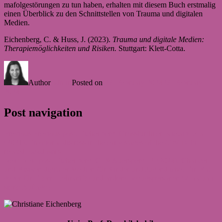
ma­fol­ge­stö­run­gen zu tun haben, erhal­ten mit die­sem Buch erst­ma­lig
einen Über­blick zu den Schnitt­stel­len von Trauma und digi­ta­len
Medien.
Eichen­berg, C. & Huss, J. (2023).
Trauma und digi­tale Medien:
The­ra­pie­mög­lich­kei­ten und Risi­ken.
Stutt­gart: Klett-Cotta.
Author
admin
Posted on
27. February 2024
27. February
2024
Post navigation
Previous
Previous post:
Eichenberg, Grossfurthner, Kietaibl et al.
(2021): Emotional distress in the early stages of the
COVID-19
related lockdowns
Next
Next post:
Eichen­berg, C. & Auer­sperg, F. (2024). Chan­cen
und Risi­ken digi­ta­ler Medien für Kin­der und Jugend­li­che: Ein Rat­
ge­ber für Eltern, Lehr­kräfte und andere Bezugs­per­so­nen (2. aktua­li­
sierte Auf­lage).