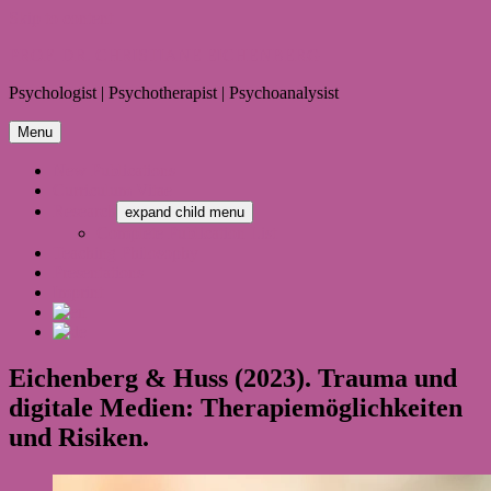
Skip to content
PROF. DR. CHRISTIANE EICHENBERG
Psy­cho­lo­gist | Psy­cho­the­ra­pist | Psy­cho­ana­ly­sist
Menu
New Publications
Curriculum Vitae
Research
expand child menu
Complete Publication List
Teaching Philosophy
Presentations
Imprint
Eichen­berg & Huss (2023). Trauma und
digi­tale Medien: The­ra­pie­mög­lich­kei­ten
und Risi­ken.