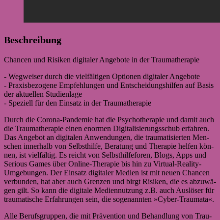
Beschrei­bung
Chan­cen und Risi­ken digi­ta­ler Ange­bote in der Trau­ma­the­ra­pie
- Weg­wei­ser durch die viel­fäl­ti­gen Optio­nen digi­ta­ler Ange­bote
- Pra­xis­be­zo­gene Emp­feh­lun­gen und Ent­schei­dungs­hil­fen auf Basis
der aktu­el­len Stu­di­en­lage
- Spe­zi­ell für den Ein­satz in der Trau­ma­the­ra­pie
Durch die Corona-Pandemie hat die Psy­cho­the­ra­pie und damit auch
die Trau­ma­the­ra­pie einen enor­men Digi­ta­li­sie­rungs­schub erfah­ren.
Das Ange­bot an digi­ta­len Anwen­dun­gen, die trau­ma­ti­sier­ten Men­
schen inner­halb von Selbst­hilfe, Bera­tung und The­ra­pie hel­fen kön­
nen, ist viel­fäl­tig. Es reicht von Selbst­hil­fe­fo­ren, Blogs, Apps und
Serious Games über Online-Therapie bis hin zu Virtual-Reality-
Umgebungen. Der Ein­satz digi­ta­ler Medien ist mit neuen Chan­cen
ver­bun­den, hat aber auch Gren­zen und birgt Risi­ken, die es abzu­wä­
gen gilt. So kann die digi­tale Medi­en­nut­zung z.B. auch Aus­lö­ser für
trau­ma­ti­sche Erfah­run­gen sein, die soge­nann­ten »Cyber-Traumata«.
Alle Berufs­grup­pen, die mit Prä­ven­tion und Behand­lung von Trau­