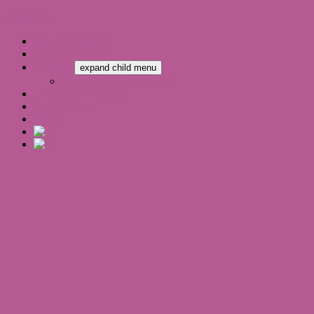
Impressum
New Publications
Curriculum Vitae
Research
expand child menu
Complete Publication List
Teaching Philosophy
Presentations
Imprint